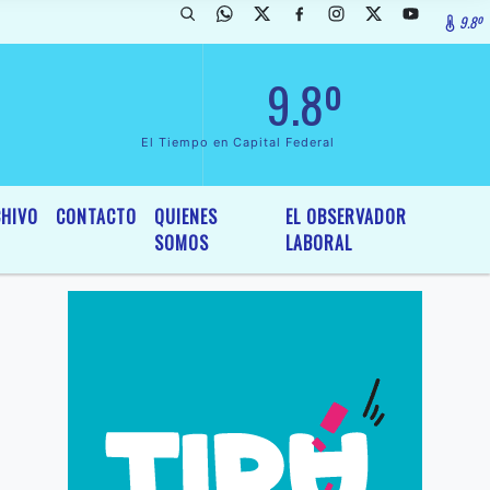
9.8º
arada de InterÃ©s General y Legislativo, por Ordenanza NÂº 6236/19 d
9.8º
El Tiempo en Capital Federal
HIVO
CONTACTO
QUIENES
EL OBSERVADOR
SOMOS
LABORAL