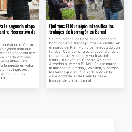
za la segunda etapa
Quilmes: El Municipio intensifica los
entro Recreativo de
trabajos de hormigón en Bernal
Se intensifican los trabajos de bacheo en
hormigón en distintos puntos del distrito, en
a renovando el Centro
el marco del Plan Municipal, ejecutado con
s Mayores para que
fondos 100% comunales y respondiendo a
trenar, encontrarse y
demandas de vecinos y vecinas del
iones cada vez más
distrito, a través del Servicio Único de
accesibles. Esta
Atención al Vecino (SUAV). En ese marco,
a la puesta en valor
la intendenta interina, Eva Mieri, supervisó
s en los ingresos y
las tareas que se llevan adelante en la
 mantenimiento y
calle Andrade, entre DeÁn Funes e
edio
Independencia, en Bernal