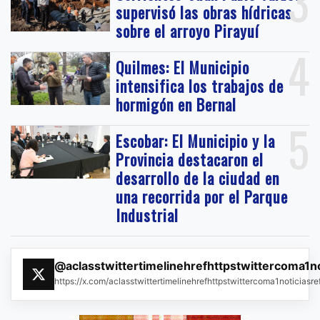
3
supervisó las obras hídricas
sobre el arroyo Pirayuí
4
Quilmes: El Municipio
intensifica los trabajos de
hormigón en Bernal
5
Escobar: El Municipio y la
Provincia destacaron el
desarrollo de la ciudad en
una recorrida por el Parque
Industrial
@aclasstwittertimelinehrefhttpstwittercoma1n
https://x.com/aclasstwittertimelinehrefhttpstwittercoma1noticias