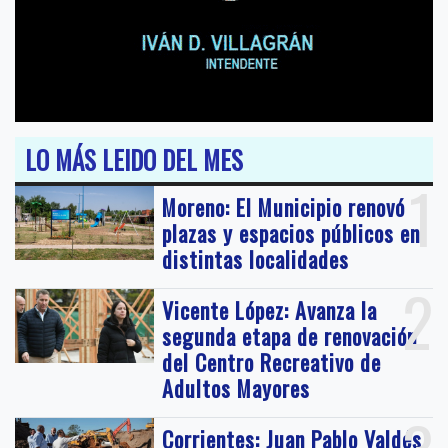
LO MÁS LEIDO DEL MES
1
Moreno: El Municipio renovó
plazas y espacios públicos en
distintas localidades
2
Vicente López: Avanza la
segunda etapa de renovación
del Centro Recreativo de
Adultos Mayores
Corrientes: Juan Pablo Valdés