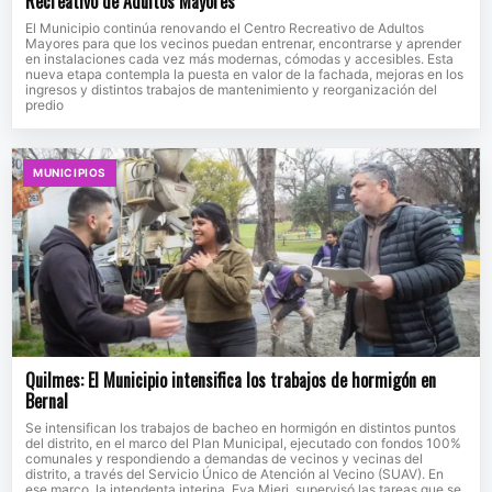
Recreativo de Adultos Mayores
El Municipio continúa renovando el Centro Recreativo de Adultos
Mayores para que los vecinos puedan entrenar, encontrarse y aprender
en instalaciones cada vez más modernas, cómodas y accesibles. Esta
nueva etapa contempla la puesta en valor de la fachada, mejoras en los
ingresos y distintos trabajos de mantenimiento y reorganización del
predio
MUNICIPIOS
Quilmes: El Municipio intensifica los trabajos de hormigón en
Bernal
Se intensifican los trabajos de bacheo en hormigón en distintos puntos
del distrito, en el marco del Plan Municipal, ejecutado con fondos 100%
comunales y respondiendo a demandas de vecinos y vecinas del
distrito, a través del Servicio Único de Atención al Vecino (SUAV). En
ese marco, la intendenta interina, Eva Mieri, supervisó las tareas que se