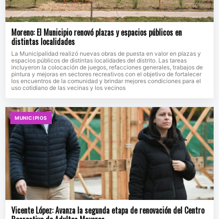
Moreno: El Municipio renovó plazas y espacios públicos en
distintas localidades
La Municipalidad realizó nuevas obras de puesta en valor en plazas y
espacios públicos de distintas localidades del distrito. Las tareas
incluyeron la colocación de juegos, refacciones generales, trabajos de
pintura y mejoras en sectores recreativos con el objetivo de fortalecer
los encuentros de la comunidad y brindar mejores condiciones para el
uso cotidiano de las vecinas y los vecinos
MUNICIPIOS
Vicente López: Avanza la segunda etapa de renovación del Centro