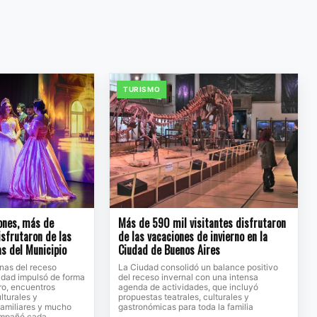
TURISMO
ones, más de
Más de 590 mil visitantes disfrutaron
sfrutaron de las
de las vacaciones de invierno en la
s del Municipio
Ciudad de Buenos Aires
nas del receso
La Ciudad consolidó un balance positivo
lidad impulsó de forma
del receso invernal con una intensa
tro, encuentros
agenda de actividades, que incluyó
ulturales y
propuestas teatrales, culturales y
familiares y mucho
gastronómicas para toda la familia
ompañó cada