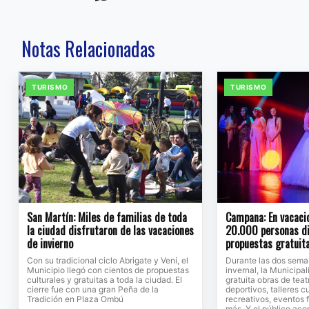
Notas Relacionadas
TURISMO
TURISMO
San Martín: Miles de familias de toda
Campana: En vacaci
la ciudad disfrutaron de las vacaciones
20.000 personas di
de invierno
propuestas gratuita
Con su tradicional ciclo Abrigate y Vení, el
Durante las dos sema
Municipio llegó con cientos de propuestas
invernal, la Municipa
culturales y gratuitas a toda la ciudad. El
gratuita obras de tea
cierre fue con una gran Peña de la
deportivos, talleres c
Tradición en Plaza Ombú
recreativos, eventos 
más. Y el público ac