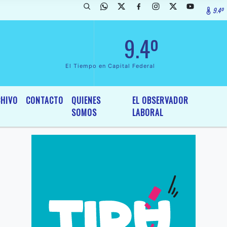
9.4º
da de InterÃ©s General y Legislativo, por Ordenanza NÂº 6236/19 del
9.4º
El Tiempo en Capital Federal
HIVO
CONTACTO
QUIENES
EL OBSERVADOR
SOMOS
LABORAL