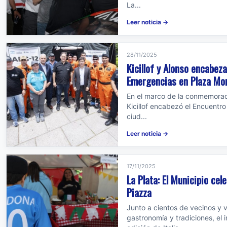
La...
Leer noticia →
28/11/2025
Kicillof y Alonso encabez
Emergencias en Plaza Mo
En el marco de la conmemoraci
Kicillof encabezó el Encuentr
ciud...
Leer noticia →
17/11/2025
La Plata: El Municipio cele
Piazza
Junto a cientos de vecinos y 
gastronomía y tradiciones, el