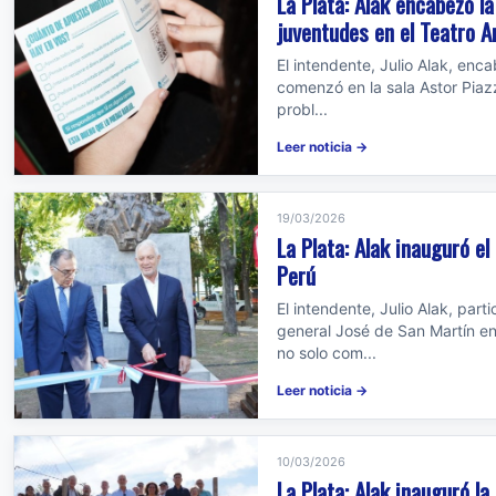
La Plata: Alak encabezó l
juventudes en el Teatro A
El intendente, Julio Alak, enca
comenzó en la sala Astor Piazz
probl...
Leer noticia →
19/03/2026
La Plata: Alak inauguró e
Perú
El intendente, Julio Alak, pa
general José de San Martín en
no solo com...
Leer noticia →
10/03/2026
La Plata: Alak inauguró la