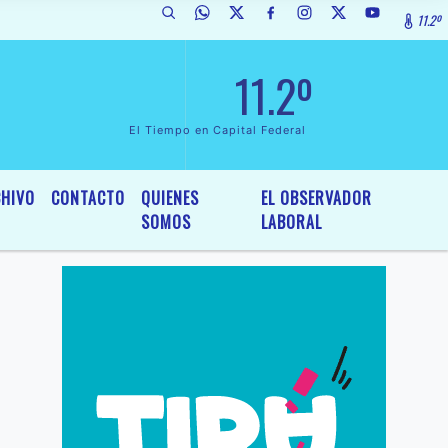
11.2º
e Interés General y Legislativo, por Ordenanza Nº 6236/19 del HCD de
11.2º
El Tiempo en Capital Federal
HIVO
CONTACTO
QUIENES
EL OBSERVADOR
SOMOS
LABORAL