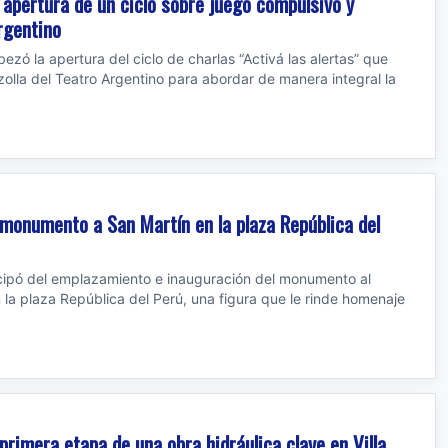
a apertura de un ciclo sobre juego compulsivo y
rgentino
bezó la apertura del ciclo de charlas “Activá las alertas” que
olla del Teatro Argentino para abordar de manera integral la
l monumento a San Martín en la plaza República del
rticipó del emplazamiento e inauguración del monumento al
 la plaza República del Perú, una figura que le rinde homenaje
 primera etapa de una obra hidráulica clave en Villa