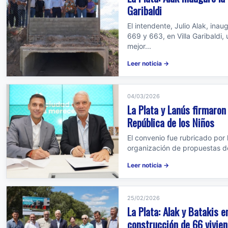
Garibaldi
El intendente, Julio Alak, ina
669 y 663, en Villa Garibaldi
mejor...
Leer noticia →
04/03/2026
La Plata y Lanús firmaron
República de los Niños
El convenio fue rubricado por 
organización de propuestas d
Leer noticia →
25/02/2026
La Plata: Alak y Batakis 
construcción de 66 vivie