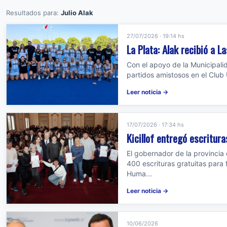
Resultados para:
Julio Alak
27/07/2026 · 19:14 hs
La Plata: Alak recibió a 
Con el apoyo de la Municipali
partidos amistosos en el Club 
Leer noticia →
17/07/2026 · 17:34 hs
Kicillof entregó escritura
El gobernador de la provincia 
400 escrituras gratuitas para f
Huma...
Leer noticia →
10/06/2026