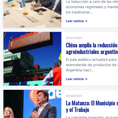
La reducción a cero de las re
economías regionales y mante
los tradicional...
Leer noticia →
05/01/2024
China amplía la reducción
agroindustriales argenti
El país asiático actualizó par
arancelarias de productos de
Argentina haci...
Leer noticia →
10/08/2023
La Matanza: El Municipio 
y el Trabajo
La creciente inversión, el aum