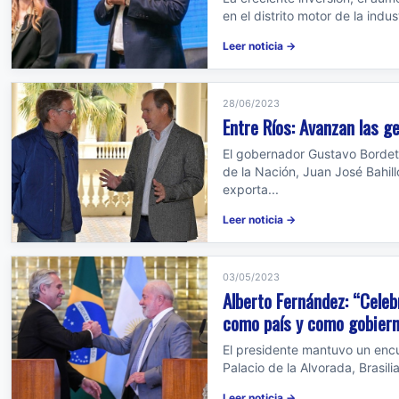
en el distrito motor de la indu
Leer noticia →
28/06/2023
Entre Ríos: Avanzan las g
El gobernador Gustavo Bordet 
de la Nación, Juan José Bahill
exporta...
Leer noticia →
03/05/2023
Alberto Fernández: “Celebr
como país y como gobier
El presidente mantuvo un encue
Palacio de la Alvorada, Brasili
Leer noticia →