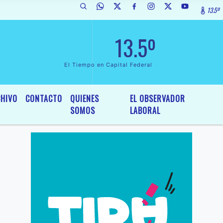
13.5º
 Interés General y Legislativo, por Ordenanza Nº 6236/19 del HCD de M
13.5º
El Tiempo en Capital Federal
HIVO
CONTACTO
QUIENES
EL OBSERVADOR
SOMOS
LABORAL