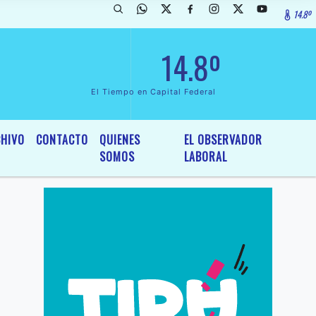
14.8º
rada de InterÃ©s General y Legislativo, por Ordenanza NÂº 6236/19 de
14.8º
El Tiempo en Capital Federal
HIVO
CONTACTO
QUIENES
EL OBSERVADOR
SOMOS
LABORAL