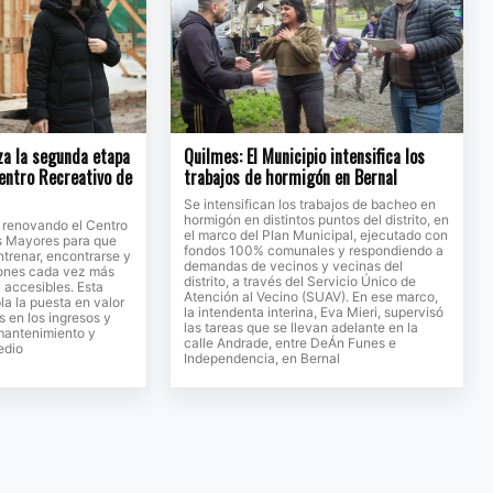
za la segunda etapa
Quilmes: El Municipio intensifica los
entro Recreativo de
trabajos de hormigón en Bernal
Se intensifican los trabajos de bacheo en
hormigón en distintos puntos del distrito, en
a renovando el Centro
el marco del Plan Municipal, ejecutado con
s Mayores para que
fondos 100% comunales y respondiendo a
trenar, encontrarse y
demandas de vecinos y vecinas del
iones cada vez más
distrito, a través del Servicio Único de
accesibles. Esta
Atención al Vecino (SUAV). En ese marco,
a la puesta en valor
la intendenta interina, Eva Mieri, supervisó
s en los ingresos y
las tareas que se llevan adelante en la
 mantenimiento y
calle Andrade, entre DeÁn Funes e
edio
Independencia, en Bernal