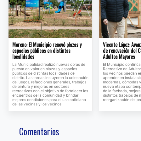
Moreno: El Municipio renovó plazas y
Vicente López: Avan
espacios públicos en distintas
de renovación del C
localidades
Adultos Mayores
La Municipalidad realizó nuevas obras de
El Municipio continú
puesta en valor en plazas y espacios
Recreativo de Adulto
públicos de distintas localidades del
los vecinos puedan en
distrito. Las tareas incluyeron la colocación
aprender en instalac
de juegos, refacciones generales, trabajos
modernas, cómodas y 
de pintura y mejoras en sectores
nueva etapa contempl
recreativos con el objetivo de fortalecer los
de la fachada, mejora
encuentros de la comunidad y brindar
distintos trabajos de
mejores condiciones para el uso cotidiano
reorganización del pr
de las vecinas y los vecinos
Comentarios