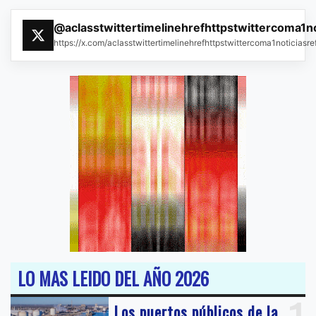
@aclasstwittertimelinehrefhttpstwittercoma1n
https://x.com/aclasstwittertimelinehrefhttpstwittercoma1noticias
LO MAS LEIDO DEL AÑO 2026
Los puertos públicos de la