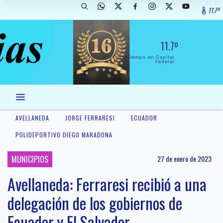
11.7º
11.7º
El Tiempo en Capital
Federal
AVELLANEDA
JORGE FERRARESI
ECUADOR
POLIDEPORTIVO DIEGO MARADONA
MUNICIPIOS
27 de enero de 2023
Avellaneda: Ferraresi recibió a una
delegación de los gobiernos de
Ecuador y El Salvador