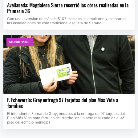
Avellaneda: Magdalena Sierra recorrió las obras realizadas en la
Primaria 36
Con una inversión de más de $107 millones se ampliaron y mejoraron
las instalaciones de esta tradicional escuela de Sarandí
MUNICIPIOS
E. Echeverría: Gray entregó 97 tarjetas del plan Más Vida a
familias
El intendente, Fernando Gray, encabezó la entrega de 97 tarjetas del
Plan Más Vida para familias del distrito, en un acto realizado en el 4°
piso del edificio municipal