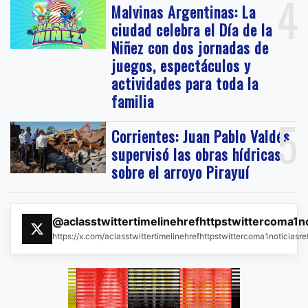
4
Malvinas Argentinas: La
ciudad celebra el Día de la
Niñez con dos jornadas de
juegos, espectáculos y
actividades para toda la
familia
5
Corrientes: Juan Pablo Valdés
supervisó las obras hídricas
sobre el arroyo Pirayuí
@aclasstwittertimelinehrefhttpstwittercoma1n
https://x.com/aclasstwittertimelinehrefhttpstwittercoma1noticias