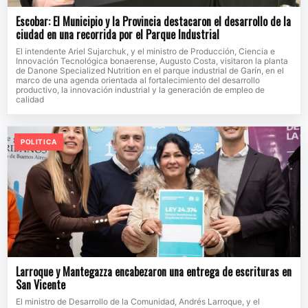
Escobar: El Municipio y la Provincia destacaron el desarrollo de la
ciudad en una recorrida por el Parque Industrial
El intendente Ariel Sujarchuk, y el ministro de Producción, Ciencia e
Innovación Tecnológica bonaerense, Augusto Costa, visitaron la planta
de Danone Specialized Nutrition en el parque industrial de Garín, en el
marco de una agenda orientada al fortalecimiento del desarrollo
productivo, la innovación industrial y la generación de empleo de
calidad
POLITICA
Larroque y Mantegazza encabezaron una entrega de escrituras en
San Vicente
El ministro de Desarrollo de la Comunidad, Andrés Larroque, y el