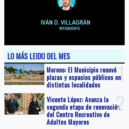
LO MÁS LEIDO DEL MES
1
Moreno: El Municipio renovó
plazas y espacios públicos en
distintas localidades
2
Vicente López: Avanza la
segunda etapa de renovación
del Centro Recreativo de
Adultos Mayores