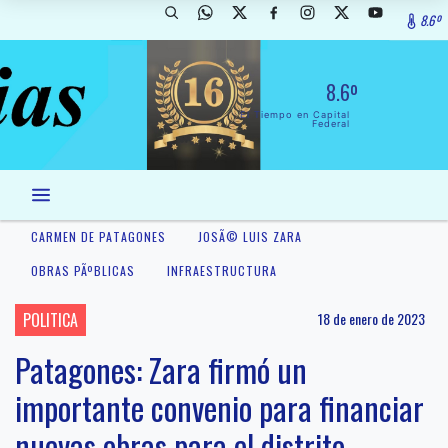
8.6º
8.6º
El Tiempo en Capital
Federal
CARMEN DE PATAGONES
JOSÃ© LUIS ZARA
OBRAS PÃºBLICAS
INFRAESTRUCTURA
POLITICA
18 de enero de 2023
Patagones: Zara firmó un
importante convenio para financiar
nuevas obras para el distrito