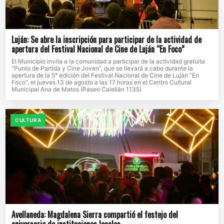
Luján: Se abre la inscripción para participar de la actividad de
apertura del Festival Nacional de Cine de Luján “En Foco”
El Municipio invita a la comunidad a participar de la actividad gratuita
“Punto de Partida y Cine Joven”, que se llevará a cabo durante la
apertura de la 5° edición del Festival Nacional de Cine de Luján “En
Foco”, el jueves 13 de agosto a las 17 horas en el Centro Cultural
Municipal Ana de Matos (Paseo Calelián 1135)
CULTURA
Avellaneda: Magdalena Sierra compartió el festejo del