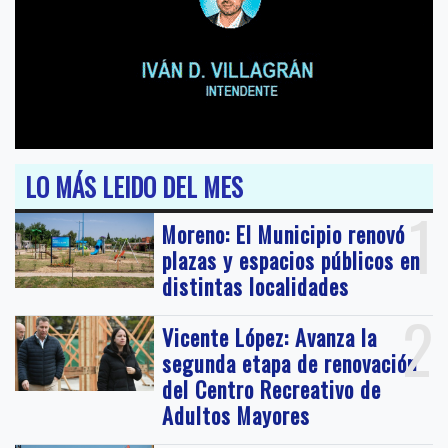
LO MÁS LEIDO DEL MES
1
Moreno: El Municipio renovó
plazas y espacios públicos en
distintas localidades
2
Vicente López: Avanza la
segunda etapa de renovación
del Centro Recreativo de
Adultos Mayores