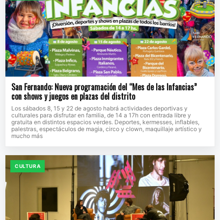
San Fernando: Nueva programación del “Mes de las Infancias”
con shows y juegos en plazas del distrito
Los sábados 8, 15 y 22 de agosto habrá actividades deportivas y
culturales para disfrutar en familia, de 14 a 17h con entrada libre y
gratuita en distintos espacios verdes. Deportes, kermesses, inflables,
palestras, espectáculos de magia, circo y clown, maquillaje artístico y
mucho más
CULTURA