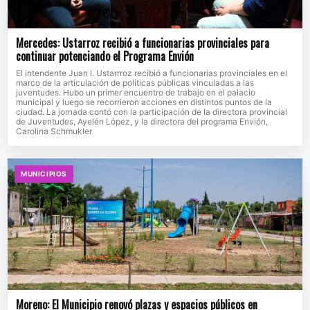
Mercedes: Ustarroz recibió a funcionarias provinciales para
continuar potenciando el Programa Envión
El intendente Juan I. Ustarrroz recibió a funcionarias provinciales en el
marco de la articulación de políticas públicas vinculadas a las
juventudes. Hubo un primer encuentro de trabajo en el palacio
municipal y luego se recorrieron acciones en distintos puntos de la
ciudad. La jornada contó con la participación de la directora provincial
de Juventudes, Ayelén López, y la directora del programa Envión,
Carolina Schmukler
MUNICIPIOS
Moreno: El Municipio renovó plazas y espacios públicos en