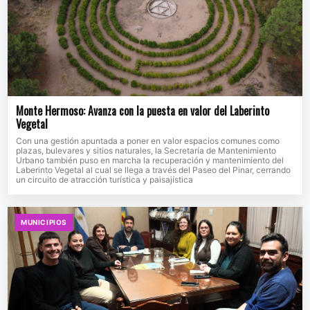
Monte Hermoso: Avanza con la puesta en valor del Laberinto
Vegetal
Con una gestión apuntada a poner en valor espacios comunes como
plazas, bulevares y sitios naturales, la Secretaría de Mantenimiento
Urbano también puso en marcha la recuperación y mantenimiento del
Laberinto Vegetal al cual se llega a través del Paseo del Pinar, cerrando
un circuito de atracción turística y paisajística
MUNICIPIOS