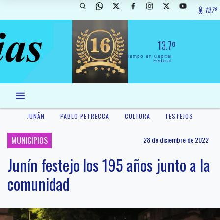
13.7º
13.7º
El Tiempo en Capital
Federal
JUNÃ­N
PABLO PETRECCA
CULTURA
FESTEJOS
MUNICIPIOS
28 de diciembre de 2022
Junín festejo los 195 años junto a la
comunidad