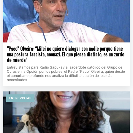
“Paco” Olveira: “Milei no quiere dialogar con nadie porque tiene
una postura fascista, neonazi. El que piensa distinto, es un zurdo
de mierda”
Entrevistamos para Radio Sapukay al sacerdote católico del Grupo de
Curas en la Opción por los pobres, el Padre “Paco” Olveira, quien desde
el conurbano profundo nos analiza la difícil situación de los más
necesitados
ENTREVISTAS