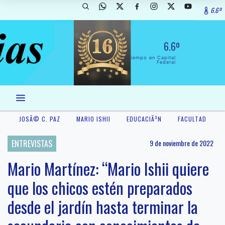
6.6º
6.6º
El Tiempo en Capital
Federal
JOSÃ© C. PAZ
MARIO ISHII
EDUCACIÃ³N
FACULTAD
ENTREVISTAS
9 de noviembre de 2022
Mario Martínez: “Mario Ishii quiere
que los chicos estén preparados
desde el jardín hasta terminar la