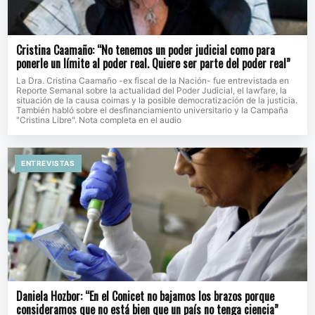
Cristina Caamaño: “No tenemos un poder judicial como para
ponerle un límite al poder real. Quiere ser parte del poder real”
La Dra. Cristina Caamaño -ex fiscal de la Nación- fue entrevistada en
Reporte Semanal sobre la actualidad del Poder Judicial, el lawfare, la
situación de la causa coimas y la posible democratización de la justicia.
También habló sobre el desfinanciamiento universitario y la Campaña
"Cristina Libre". Nota completa en el audio
ENTREVISTAS
Daniela Hozbor: “En el Conicet no bajamos los brazos porque
consideramos que no está bien que un país no tenga ciencia”