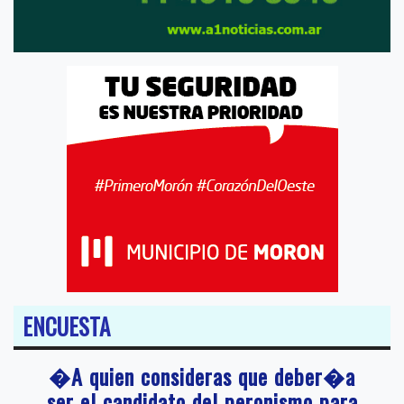
ENCUESTA
�A quien consideras que deber�a
ser el candidato del peronismo para