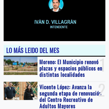
LO MÁS LEIDO DEL MES
1
Moreno: El Municipio renovó
plazas y espacios públicos en
distintas localidades
2
Vicente López: Avanza la
segunda etapa de renovación
del Centro Recreativo de
Adultos Mayores