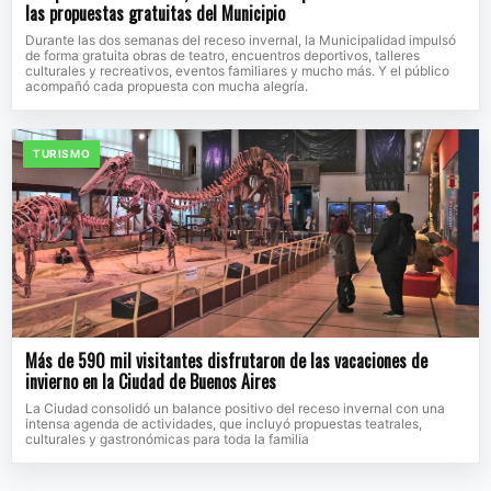
las propuestas gratuitas del Municipio
Durante las dos semanas del receso invernal, la Municipalidad impulsó
de forma gratuita obras de teatro, encuentros deportivos, talleres
culturales y recreativos, eventos familiares y mucho más. Y el público
acompañó cada propuesta con mucha alegría.
TURISMO
Más de 590 mil visitantes disfrutaron de las vacaciones de
invierno en la Ciudad de Buenos Aires
La Ciudad consolidó un balance positivo del receso invernal con una
intensa agenda de actividades, que incluyó propuestas teatrales,
culturales y gastronómicas para toda la familia