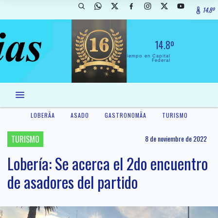
14.8º
14.8º
El Tiempo en Capital
Federal
LOBERÃ­A
ASADO
GASTRONOMÃ­A
TURISMO
TURISMO
8 de noviembre de 2022
Lobería: Se acerca el 2do encuentro
de asadores del partido