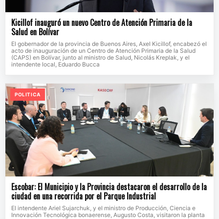
Kicillof inauguró un nuevo Centro de Atención Primaria de la
Salud en Bolívar
El gobernador de la provincia de Buenos Aires, Axel Kicillof, encabezó el
acto de inauguración de un Centro de Atención Primaria de la Salud
(CAPS) en Bolívar, junto al ministro de Salud, Nicolás Kreplak, y el
intendente local, Eduardo Bucca
POLITICA
Escobar: El Municipio y la Provincia destacaron el desarrollo de la
ciudad en una recorrida por el Parque Industrial
El intendente Ariel Sujarchuk, y el ministro de Producción, Ciencia e
Innovación Tecnológica bonaerense, Augusto Costa, visitaron la planta