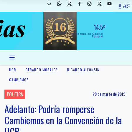
14.5º
14.5º
El Tiempo en Capital
Federal
UCR
GERARDO MORALES
RICARDO ALFONSIN
CAMBIEMOS
POLITICA
28 de marzo de 2019
Adelanto: Podría romperse
Cambiemos en la Convención de la
UCR