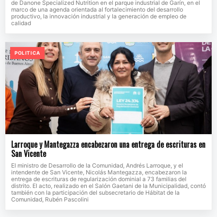
de Danone Specialized Nutrition en el parque industrial de Garín, en el
marco de una agenda orientada al fortalecimiento del desarrollo
productivo, la innovación industrial y la generación de empleo de
calidad
POLITICA
Larroque y Mantegazza encabezaron una entrega de escrituras en
San Vicente
El ministro de Desarrollo de la Comunidad, Andrés Larroque, y el
intendente de San Vicente, Nicolás Mantegazza, encabezaron la
entrega de escrituras de regularización dominial a 73 familias del
distrito. El acto, realizado en el Salón Gaetani de la Municipalidad, contó
también con la participación del subsecretario de Hábitat de la
Comunidad, Rubén Pascolini