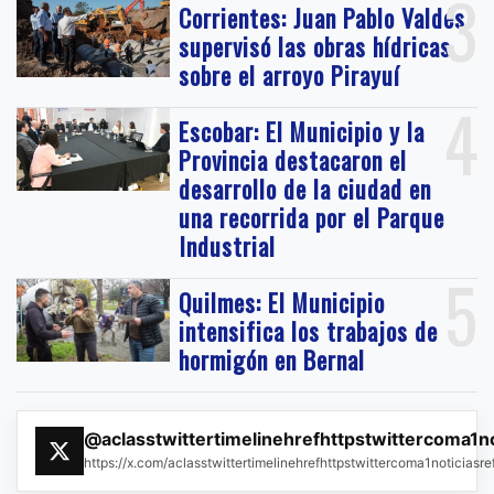
3
Corrientes: Juan Pablo Valdés
supervisó las obras hídricas
sobre el arroyo Pirayuí
4
Escobar: El Municipio y la
Provincia destacaron el
desarrollo de la ciudad en
una recorrida por el Parque
Industrial
5
Quilmes: El Municipio
intensifica los trabajos de
hormigón en Bernal
@aclasstwittertimelinehrefhttpstwittercoma1n
https://x.com/aclasstwittertimelinehrefhttpstwittercoma1noticias