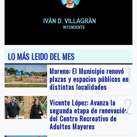
LO MÁS LEIDO DEL MES
1
Moreno: El Municipio renovó
plazas y espacios públicos en
distintas localidades
2
Vicente López: Avanza la
segunda etapa de renovación
del Centro Recreativo de
Adultos Mayores