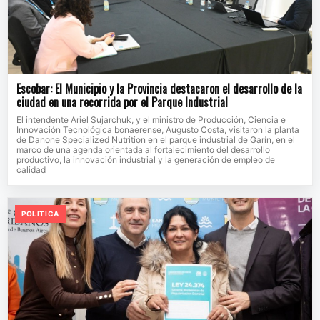
Escobar: El Municipio y la Provincia destacaron el desarrollo de la
ciudad en una recorrida por el Parque Industrial
El intendente Ariel Sujarchuk, y el ministro de Producción, Ciencia e
Innovación Tecnológica bonaerense, Augusto Costa, visitaron la planta
de Danone Specialized Nutrition en el parque industrial de Garín, en el
marco de una agenda orientada al fortalecimiento del desarrollo
productivo, la innovación industrial y la generación de empleo de
calidad
POLITICA