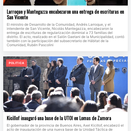
Larroque y Mantegazza encabezaron una entrega de escrituras en
San Vicente
El ministro de Desarrollo de la Comunidad, Andrés Larroque, y el
intendente de San Vicente, Nicolás Mantegazza, encabezaron la
entrega de escrituras de regularización dominial a 73 familias del
distrito. El acto, realizado en el Salón Gaetani de la Municipalidad, contó
también con la participación del subsecretario de Hábitat de la
Comunidad, Rubén Pascolini
POLITICA
Kicillof inauguró una base de la UTOI en Lomas de Zamora
El gobernador de la provincia de Buenos Aires, Axel Kicillof, encabezó el
acto de inauguración de una nueva base de la Unidad Táctica de