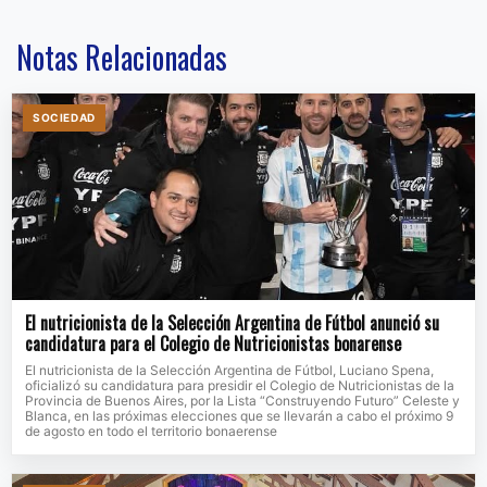
Notas Relacionadas
SOCIEDAD
El nutricionista de la Selección Argentina de Fútbol anunció su
candidatura para el Colegio de Nutricionistas bonarense
El nutricionista de la Selección Argentina de Fútbol, Luciano Spena,
oficializó su candidatura para presidir el Colegio de Nutricionistas de la
Provincia de Buenos Aires, por la Lista “Construyendo Futuro” Celeste y
Blanca, en las próximas elecciones que se llevarán a cabo el próximo 9
de agosto en todo el territorio bonaerense