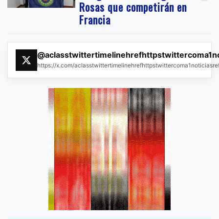
Rosas que competirán en
Francia
@aclasstwittertimelinehrefhttpstwittercoma1n
https://x.com/aclasstwittertimelinehrefhttpstwittercoma1noticias