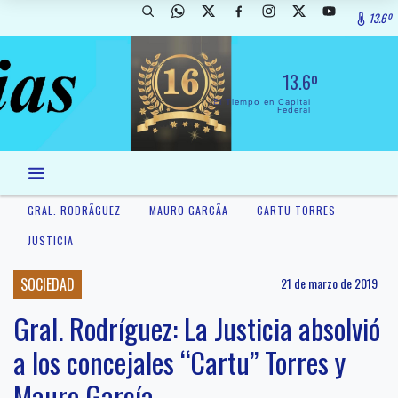
13.6º
13.6º
El Tiempo en Capital
Federal
GRAL. RODRÃ­GUEZ
MAURO GARCÃ­A
CARTU TORRES
JUSTICIA
SOCIEDAD
21 de marzo de 2019
Gral. Rodríguez: La Justicia absolvió
a los concejales “Cartu” Torres y
Mauro García