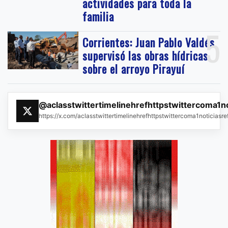
actividades para toda la
familia
5
Corrientes: Juan Pablo Valdés
supervisó las obras hídricas
sobre el arroyo Pirayuí
@aclasstwittertimelinehrefhttpstwittercoma1n
https://x.com/aclasstwittertimelinehrefhttpstwittercoma1noticias