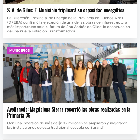
S. A. de Giles: El Municipio triplicará su capacidad energética
La Dirección Provincial de Energía de la Provincia de Buenos Aires
(DPEBA) confirmó la ejecución de una de las obras de infraestructura
más importantes para el futuro de San Andrés de Giles: la construcción
de una nueva Estación Transformadora
MUNICIPIOS
Avellaneda: Magdalena Sierra recorrió las obras realizadas en la
Primaria 36
Con una inversión de más de $107 millones se ampliaron y mejoraron
las instalaciones de esta tradicional escuela de Sarandí