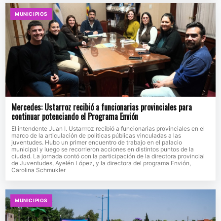
MUNICIPIOS
Mercedes: Ustarroz recibió a funcionarias provinciales para
continuar potenciando el Programa Envión
El intendente Juan I. Ustarrroz recibió a funcionarias provinciales en el
marco de la articulación de políticas públicas vinculadas a las
juventudes. Hubo un primer encuentro de trabajo en el palacio
municipal y luego se recorrieron acciones en distintos puntos de la
ciudad. La jornada contó con la participación de la directora provincial
de Juventudes, Ayelén López, y la directora del programa Envión,
Carolina Schmukler
MUNICIPIOS