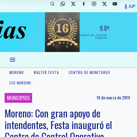
9.8º
9.8º
El Tiempo en Capital
Federal
MORENO
WALTER FESTA
CENTRO DE MONITOREO
LEO NARDINI
MUNICIPIOS
16 de marzo de 2019
Moreno: Con gran apoyo de
intendentes, Festa inauguró el
Centro de Control Operativo