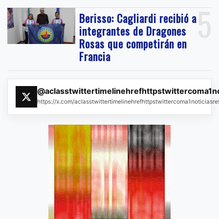
5
Berisso: Cagliardi recibió a
integrantes de Dragones
Rosas que competirán en
Francia
@aclasstwittertimelinehrefhttpstwittercoma1n
https://x.com/aclasstwittertimelinehrefhttpstwittercoma1noticias