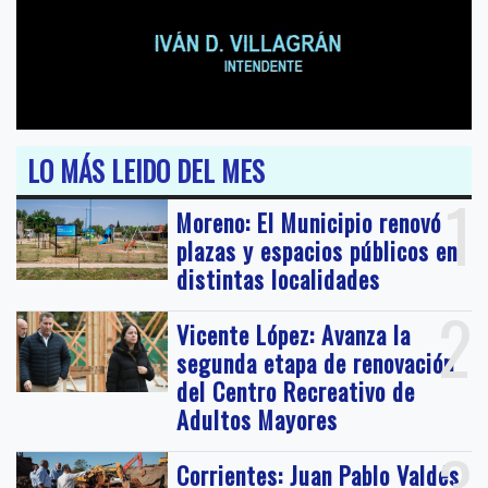
LO MÁS LEIDO DEL MES
1
Moreno: El Municipio renovó
plazas y espacios públicos en
distintas localidades
2
Vicente López: Avanza la
segunda etapa de renovación
del Centro Recreativo de
Adultos Mayores
3
Corrientes: Juan Pablo Valdés