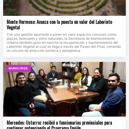
Monte Hermoso: Avanza con la puesta en valor del Laberinto
Vegetal
Con una gestión apuntada a poner en valor espacios comunes como
plazas, bulevares y sitios naturales, la Secretaría de Mantenimiento
Urbano también puso en marcha la recuperación y mantenimiento del
Laberinto Vegetal al cual se llega a través del Paseo del Pinar, cerrando
un circuito de atracción turística y paisajística
MUNICIPIOS
Mercedes: Ustarroz recibió a funcionarias provinciales para
continuar potenciando el Programa Envión