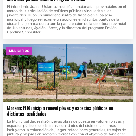
El intendente Juan I. Ustarrroz recibió a funcionarias provinciales en el
marco de la articulación de políticas públicas vinculadas a las
juventudes. Hubo un primer encuentro de trabajo en el palacio
municipal y luego se recorrieron acciones en distintos puntos de la
ciudad. La jornada contó con la participación de la directora provincial
de Juventudes, Ayelén López, y la directora del programa Envión,
Carolina Schmukler
MUNICIPIOS
Moreno: El Municipio renovó plazas y espacios públicos en
distintas localidades
La Municipalidad realizó nuevas obras de puesta en valor en plazas y
espacios públicos de distintas localidades del distrito. Las tareas
incluyeron la colocación de juegos, refacciones generales, trabajos de
pintura y mejoras en sectores recreativos con el objetivo de fortalecer