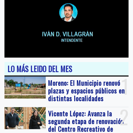
LO MÁS LEIDO DEL MES
1
Moreno: El Municipio renovó
plazas y espacios públicos en
distintas localidades
2
Vicente López: Avanza la
segunda etapa de renovación
del Centro Recreativo de