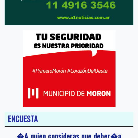
ENCUESTA
�A quien consideras que deber�a