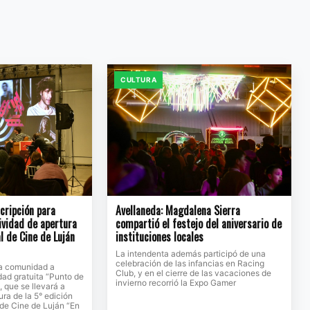
CULTURA
scripción para
Avellaneda: Magdalena Sierra
tividad de apertura
compartió el festejo del aniversario de
l de Cine de Luján
instituciones locales
La intendenta además participó de una
celebración de las infancias en Racing
 la comunidad a
Club, y en el cierre de las vacaciones de
idad gratuita “Punto de
invierno recorrió la Expo Gamer
, que se llevará a
ura de la 5° edición
 de Cine de Luján “En