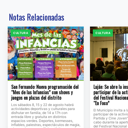
Notas Relacionadas
CULTURA
CULTURA
San Fernando: Nueva programación del
Luján: Se abre la in
“Mes de las Infancias” con shows y
participar de la ac
juegos en plazas del distrito
del Festival Naciona
“En Foco”
Los sábados 8, 15 y 22 de agosto habrá
actividades deportivas y culturales para
El Municipio invita a
disfrutar en familia, de 14 a 17h con
participar de la activ
entrada libre y gratuita en distintos
Partida y Cine Joven”
espacios verdes. Deportes, kermesses,
cabo durante la apert
inflables, palestras, espectáculos de magia,
del Festival Nacional