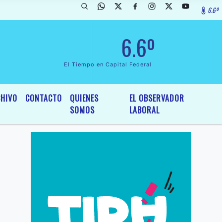
6.6º
rada de InterÃ©s General y Legislativo, por Ordenanza NÂº 6236/19 de
6.6º
El Tiempo en Capital Federal
HIVO
CONTACTO
QUIENES
EL OBSERVADOR
SOMOS
LABORAL