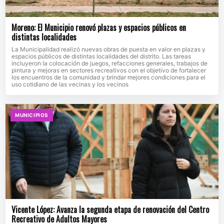
Moreno: El Municipio renovó plazas y espacios públicos en
distintas localidades
La Municipalidad realizó nuevas obras de puesta en valor en plazas y
espacios públicos de distintas localidades del distrito. Las tareas
incluyeron la colocación de juegos, refacciones generales, trabajos de
pintura y mejoras en sectores recreativos con el objetivo de fortalecer
los encuentros de la comunidad y brindar mejores condiciones para el
uso cotidiano de las vecinas y los vecinos
MUNICIPIOS
Vicente López: Avanza la segunda etapa de renovación del Centro
Recreativo de Adultos Mayores