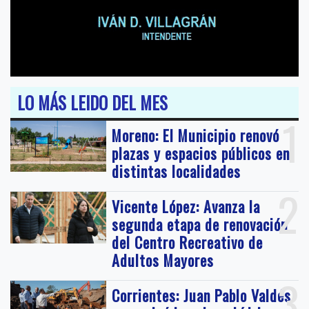
LO MÁS LEIDO DEL MES
1
Moreno: El Municipio renovó
plazas y espacios públicos en
distintas localidades
2
Vicente López: Avanza la
segunda etapa de renovación
del Centro Recreativo de
Adultos Mayores
3
Corrientes: Juan Pablo Valdés