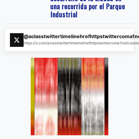
una recorrida por el Parque
Industrial
@aclasstwittertimelinehrefhttpstwittercoma1n
https://x.com/aclasstwittertimelinehrefhttpstwittercoma1noticias