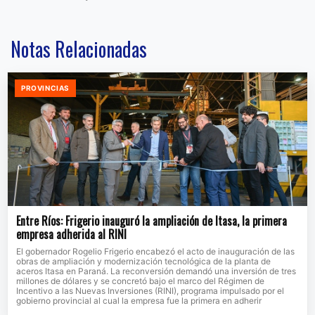
Notas Relacionadas
PROVINCIAS
Entre Ríos: Frigerio inauguró la ampliación de Itasa, la primera
empresa adherida al RINI
El gobernador Rogelio Frigerio encabezó el acto de inauguración de las
obras de ampliación y modernización tecnológica de la planta de
aceros Itasa en Paraná. La reconversión demandó una inversión de tres
millones de dólares y se concretó bajo el marco del Régimen de
Incentivo a las Nuevas Inversiones (RINI), programa impulsado por el
gobierno provincial al cual la empresa fue la primera en adherir