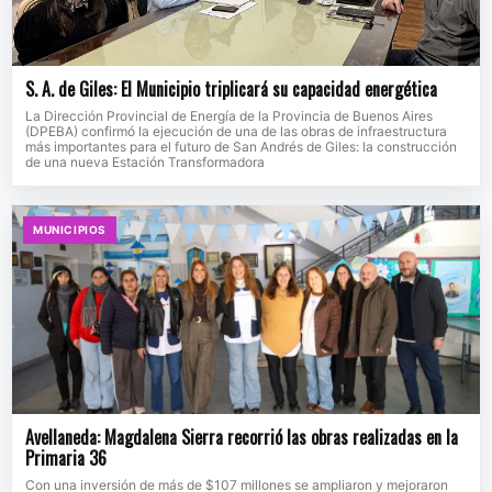
S. A. de Giles: El Municipio triplicará su capacidad energética
La Dirección Provincial de Energía de la Provincia de Buenos Aires
(DPEBA) confirmó la ejecución de una de las obras de infraestructura
más importantes para el futuro de San Andrés de Giles: la construcción
de una nueva Estación Transformadora
MUNICIPIOS
Avellaneda: Magdalena Sierra recorrió las obras realizadas en la
Primaria 36
Con una inversión de más de $107 millones se ampliaron y mejoraron