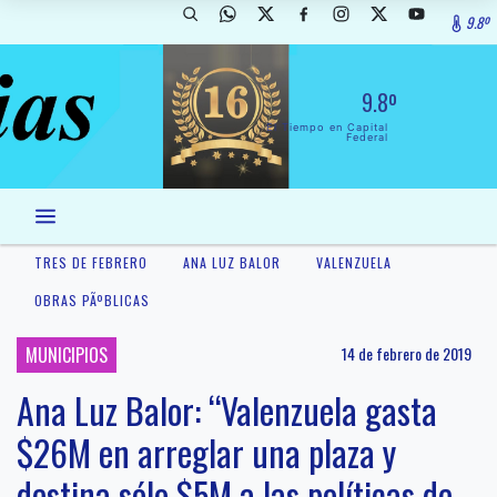
9.8º
9.8º
El Tiempo en Capital
Federal
TRES DE FEBRERO
ANA LUZ BALOR
VALENZUELA
OBRAS PÃºBLICAS
MUNICIPIOS
14 de febrero de 2019
Ana Luz Balor: “Valenzuela gasta
$26M en arreglar una plaza y
destina sólo $5M a las políticas de