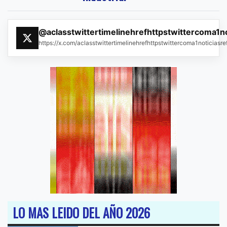
@aclasstwittertimelinehrefhttpstwittercoma1n
https://x.com/aclasstwittertimelinehrefhttpstwittercoma1noticias
LO MAS LEIDO DEL AÑO 2026