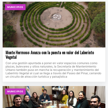
MUNICIPIOS
Monte Hermoso: Avanza con la puesta en valor del Laberinto
Vegetal
Con una gestión apuntada a poner en valor espacios comunes como
plazas, bulevares y sitios naturales, la Secretaría de Mantenimiento
Urbano también puso en marcha la recuperación y mantenimiento del
Laberinto Vegetal al cual se llega a través del Paseo del Pinar, cerrando
un circuito de atracción turística y paisajística
MUNICIPIOS