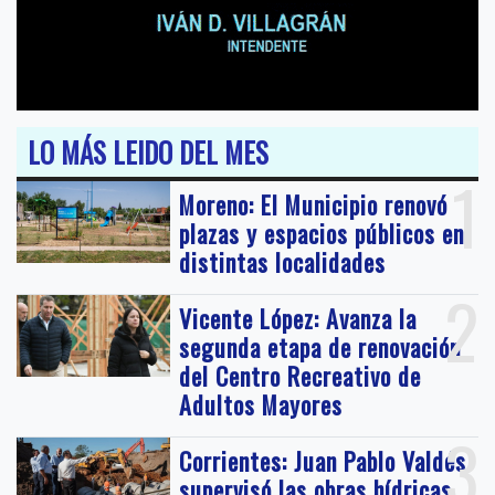
LO MÁS LEIDO DEL MES
1
Moreno: El Municipio renovó
plazas y espacios públicos en
distintas localidades
2
Vicente López: Avanza la
segunda etapa de renovación
del Centro Recreativo de
Adultos Mayores
3
Corrientes: Juan Pablo Valdés
supervisó las obras hídricas