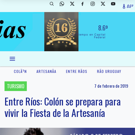
8.6º
8.6º
El Tiempo en Capital
Federal
COLÃ³N
ARTESANÃ­A
ENTRE RÃ­OS
RÃ­O URUGUAY
TURISMO
7 de febrero de 2019
Entre Ríos: Colón se prepara para
vivir la Fiesta de la Artesanía