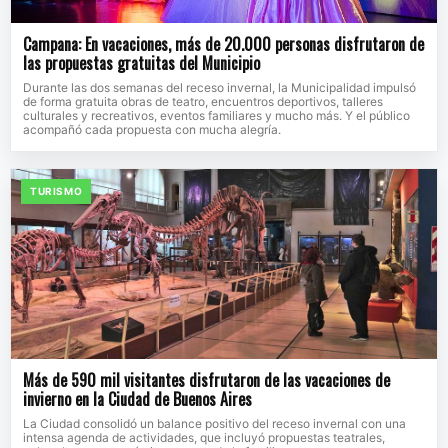
Campana: En vacaciones, más de 20.000 personas disfrutaron de
las propuestas gratuitas del Municipio
Durante las dos semanas del receso invernal, la Municipalidad impulsó
de forma gratuita obras de teatro, encuentros deportivos, talleres
culturales y recreativos, eventos familiares y mucho más. Y el público
acompañó cada propuesta con mucha alegría.
TURISMO
Más de 590 mil visitantes disfrutaron de las vacaciones de
invierno en la Ciudad de Buenos Aires
La Ciudad consolidó un balance positivo del receso invernal con una
intensa agenda de actividades, que incluyó propuestas teatrales,