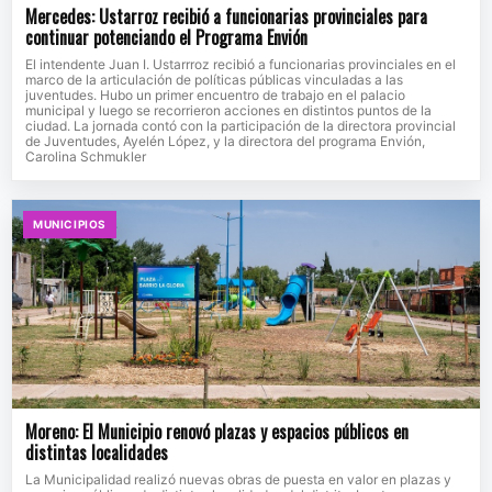
Mercedes: Ustarroz recibió a funcionarias provinciales para
continuar potenciando el Programa Envión
El intendente Juan I. Ustarrroz recibió a funcionarias provinciales en el
marco de la articulación de políticas públicas vinculadas a las
juventudes. Hubo un primer encuentro de trabajo en el palacio
municipal y luego se recorrieron acciones en distintos puntos de la
ciudad. La jornada contó con la participación de la directora provincial
de Juventudes, Ayelén López, y la directora del programa Envión,
Carolina Schmukler
MUNICIPIOS
Moreno: El Municipio renovó plazas y espacios públicos en
distintas localidades
La Municipalidad realizó nuevas obras de puesta en valor en plazas y