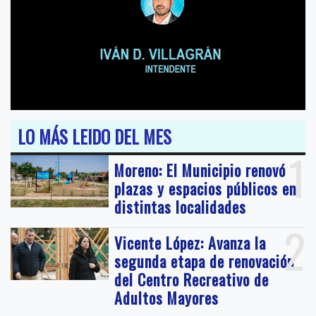
LO MÁS LEIDO DEL MES
1
Moreno: El Municipio renovó
plazas y espacios públicos en
distintas localidades
2
Vicente López: Avanza la
segunda etapa de renovación
del Centro Recreativo de
Adultos Mayores