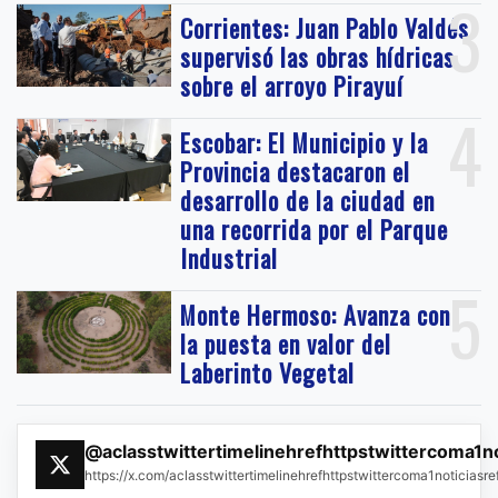
3
Corrientes: Juan Pablo Valdés
supervisó las obras hídricas
sobre el arroyo Pirayuí
4
Escobar: El Municipio y la
Provincia destacaron el
desarrollo de la ciudad en
una recorrida por el Parque
Industrial
5
Monte Hermoso: Avanza con
la puesta en valor del
Laberinto Vegetal
@aclasstwittertimelinehrefhttpstwittercoma1n
https://x.com/aclasstwittertimelinehrefhttpstwittercoma1noticias