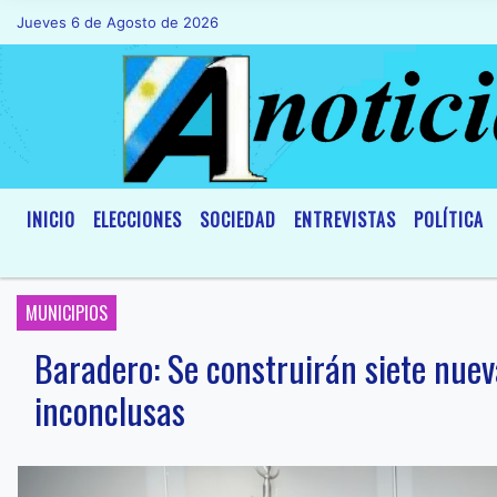
Jueves 6 de Agosto de 2026
Hoy es Jueves 6 de Agosto de 2026 y son las 01:46 - ** La Agenci
INICIO
ELECCIONES
SOCIEDAD
ENTREVISTAS
POLÍTICA
MUNICIPIOS
Baradero: Se construirán siete nueva
inconclusas