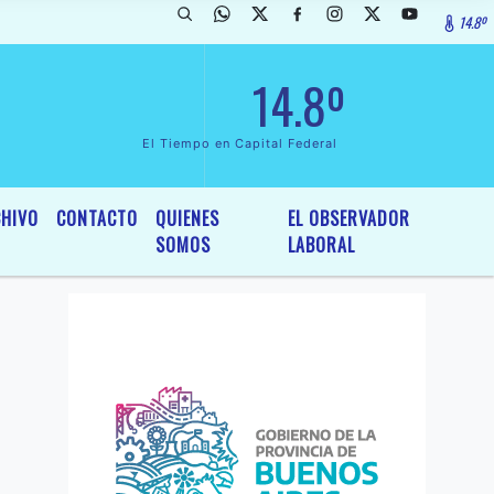
14.8º
 Legislativo, por Ordenanza NÂº 6236/19 del HCD de Moreno ** GACETI
14.8º
El Tiempo en Capital Federal
HIVO
CONTACTO
QUIENES
EL OBSERVADOR
SOMOS
LABORAL