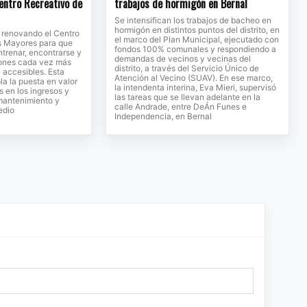
entro Recreativo de
trabajos de hormigón en Bernal
Se intensifican los trabajos de bacheo en
hormigón en distintos puntos del distrito, en
a renovando el Centro
el marco del Plan Municipal, ejecutado con
s Mayores para que
fondos 100% comunales y respondiendo a
trenar, encontrarse y
demandas de vecinos y vecinas del
iones cada vez más
distrito, a través del Servicio Único de
accesibles. Esta
Atención al Vecino (SUAV). En ese marco,
a la puesta en valor
la intendenta interina, Eva Mieri, supervisó
s en los ingresos y
las tareas que se llevan adelante en la
 mantenimiento y
calle Andrade, entre DeÁn Funes e
edio
Independencia, en Bernal