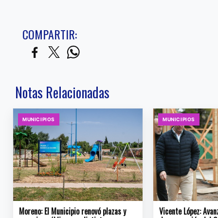
COMPARTIR:
Notas Relacionadas
MUNICIPIOS
MUNICIPIOS
Moreno: El Municipio renovó plazas y
Vicente López: Avan