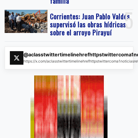
familia
5
Corrientes: Juan Pablo Valdés
supervisó las obras hídricas
sobre el arroyo Pirayuí
@aclasstwittertimelinehrefhttpstwittercoma1n
https://x.com/aclasstwittertimelinehrefhttpstwittercoma1noticias