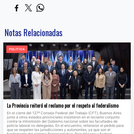
Notas Relacionadas
POLITICA
La Provincia reiteró el reclamo por el respeto al federalismo
En el cierre del 127º Consejo Federal del Trabajo (CFT), Buenos Aires
junto a otros estados provinciales insistieron en el reclamo conjunto
contra la intromisión del Gobierno nacional sobre las facultades de
policía laboral no delegadas. En el encuentro, reiteraron el pedido para
que se respeten las jurisdicciones y autonomías, ya que son el
fundamento del sistema Representativo, Republicano y Federal