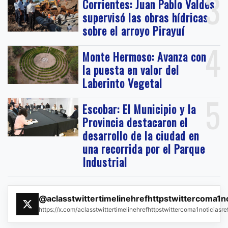
3
Corrientes: Juan Pablo Valdés
supervisó las obras hídricas
sobre el arroyo Pirayuí
4
Monte Hermoso: Avanza con
la puesta en valor del
Laberinto Vegetal
5
Escobar: El Municipio y la
Provincia destacaron el
desarrollo de la ciudad en
una recorrida por el Parque
Industrial
@aclasstwittertimelinehrefhttpstwittercoma1n
https://x.com/aclasstwittertimelinehrefhttpstwittercoma1noticias