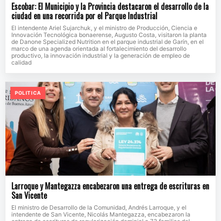
Escobar: El Municipio y la Provincia destacaron el desarrollo de la
ciudad en una recorrida por el Parque Industrial
El intendente Ariel Sujarchuk, y el ministro de Producción, Ciencia e
Innovación Tecnológica bonaerense, Augusto Costa, visitaron la planta
de Danone Specialized Nutrition en el parque industrial de Garín, en el
marco de una agenda orientada al fortalecimiento del desarrollo
productivo, la innovación industrial y la generación de empleo de
calidad
POLITICA
Larroque y Mantegazza encabezaron una entrega de escrituras en
San Vicente
El ministro de Desarrollo de la Comunidad, Andrés Larroque, y el
intendente de San Vicente, Nicolás Mantegazza, encabezaron la