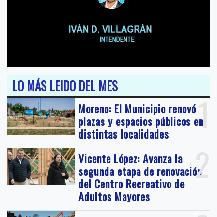
LO MÁS LEIDO DEL MES
1
Moreno: El Municipio renovó
plazas y espacios públicos en
distintas localidades
2
Vicente López: Avanza la
segunda etapa de renovación
del Centro Recreativo de
Adultos Mayores