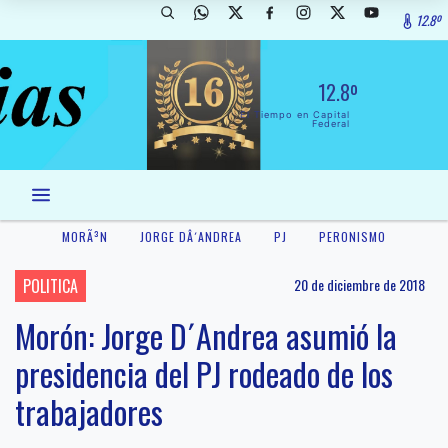
12.8º
12.8º
El Tiempo en Capital
Federal
MORÃ³N
JORGE DÂ´ANDREA
PJ
PERONISMO
POLITICA
20 de diciembre de 2018
Morón: Jorge D´Andrea asumió la
presidencia del PJ rodeado de los
trabajadores