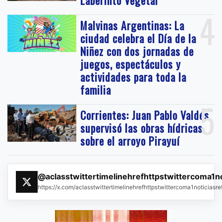
Laberinto Vegetal
4
Malvinas Argentinas: La
ciudad celebra el Día de la
Niñez con dos jornadas de
juegos, espectáculos y
actividades para toda la
familia
5
Corrientes: Juan Pablo Valdés
supervisó las obras hídricas
sobre el arroyo Pirayuí
@aclasstwittertimelinehrefhttpstwittercoma1n
https://x.com/aclasstwittertimelinehrefhttpstwittercoma1noticias