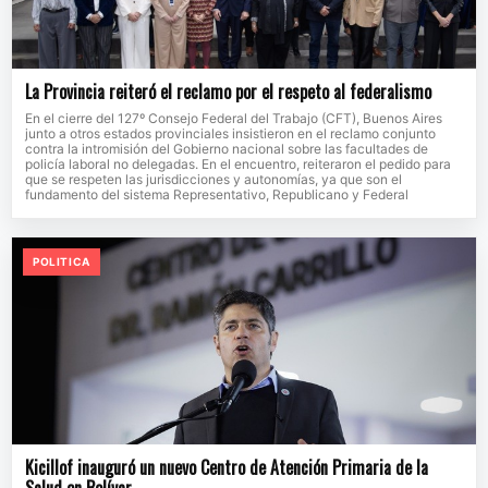
La Provincia reiteró el reclamo por el respeto al federalismo
En el cierre del 127º Consejo Federal del Trabajo (CFT), Buenos Aires
junto a otros estados provinciales insistieron en el reclamo conjunto
contra la intromisión del Gobierno nacional sobre las facultades de
policía laboral no delegadas. En el encuentro, reiteraron el pedido para
que se respeten las jurisdicciones y autonomías, ya que son el
fundamento del sistema Representativo, Republicano y Federal
POLITICA
Kicillof inauguró un nuevo Centro de Atención Primaria de la
Salud en Bolívar