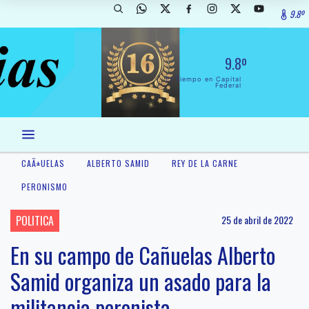
9.8º
9.8º
El Tiempo en Capital
Federal
CAÃ±UELAS
ALBERTO SAMID
REY DE LA CARNE
PERONISMO
POLITICA
25 de abril de 2022
En su campo de Cañuelas Alberto
Samid organiza un asado para la
militancia peronista