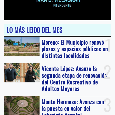
LO MÁS LEIDO DEL MES
1
Moreno: El Municipio renovó
plazas y espacios públicos en
distintas localidades
2
Vicente López: Avanza la
segunda etapa de renovación
del Centro Recreativo de
Adultos Mayores
3
Monte Hermoso: Avanza con
la puesta en valor del