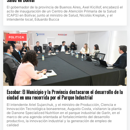
El gobernador de la provincia de Buenos Aires, Axel Kicillof, encabezó el
acto de inauguración de un Centro de Atención Primaria de la Salud
(CAPS) en Bolívar, junto al ministro de Salud, Nicolás Kreplak, y el
intendente local, Eduardo Bucca
POLITICA
Escobar: El Municipio y la Provincia destacaron el desarrollo de la
ciudad en una recorrida por el Parque Industrial
El intendente Ariel Sujarchuk, y el ministro de Producción, Ciencia e
Innovación Tecnológica bonaerense, Augusto Costa, visitaron la planta
de Danone Specialized Nutrition en el parque industrial de Garín, en el
marco de una agenda orientada al fortalecimiento del desarrollo
productivo, la innovación industrial y la generación de empleo de
calidad