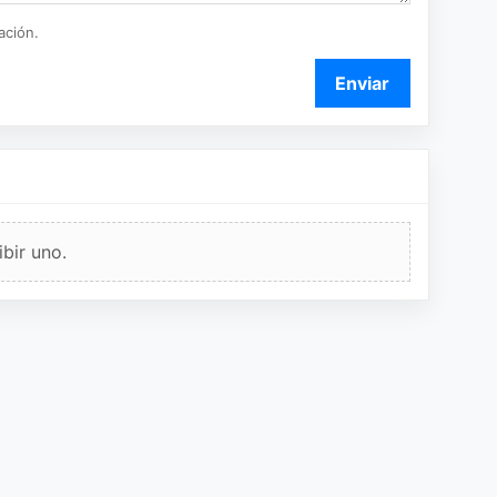
ación.
Enviar
bir uno.