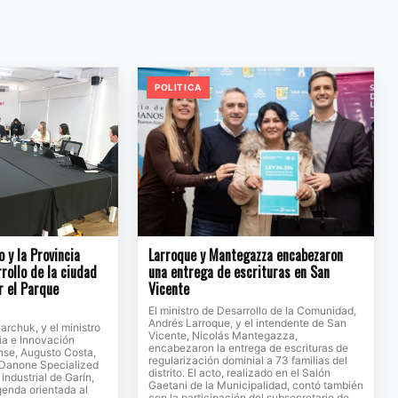
POLITICA
o y la Provincia
Larroque y Mantegazza encabezaron
rollo de la ciudad
una entrega de escrituras en San
r el Parque
Vicente
El ministro de Desarrollo de la Comunidad,
Andrés Larroque, y el intendente de San
jarchuk, y el ministro
Vicente, Nicolás Mantegazza,
ia e Innovación
encabezaron la entrega de escrituras de
se, Augusto Costa,
regularización dominial a 73 familias del
e Danone Specialized
distrito. El acto, realizado en el Salón
 industrial de Garín,
Gaetani de la Municipalidad, contó también
genda orientada al
con la participación del subsecretario de