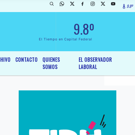
9.8º
arada de InterÃ©s General y Legislativo, por Ordenanza NÂº 6236/19 
9.8º
El Tiempo en Capital Federal
HIVO
CONTACTO
QUIENES
EL OBSERVADOR
SOMOS
LABORAL