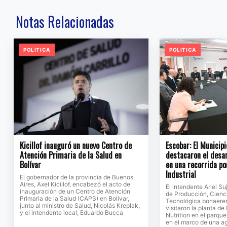
Notas Relacionadas
POLITICA
POLITICA
Kicillof inauguró un nuevo Centro de
Escobar: El Municipi
Atención Primaria de la Salud en
destacaron el desar
Bolívar
en una recorrida po
Industrial
El gobernador de la provincia de Buenos
Aires, Axel Kicillof, encabezó el acto de
El intendente Ariel Su
inauguración de un Centro de Atención
de Producción, Cienc
Primaria de la Salud (CAPS) en Bolívar,
Tecnológica bonaeren
junto al ministro de Salud, Nicolás Kreplak,
visitaron la planta d
y el intendente local, Eduardo Bucca
Nutrition en el parque
en el marco de una a