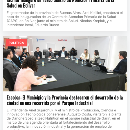
Salud en Bolívar
El gobernador de la provincia de Buenos Aires, Axel Kicillof, encabezó el
acto de inauguración de un Centro de Atención Primaria de la Salud
(CAPS) en Bolívar, junto al ministro de Salud, Nicolás Kreplak, y el
intendente local, Eduardo Bucca
POLITICA
Escobar: El Municipio y la Provincia destacaron el desarrollo de la
ciudad en una recorrida por el Parque Industrial
El intendente Ariel Sujarchuk, y el ministro de Producción, Ciencia e
Innovación Tecnológica bonaerense, Augusto Costa, visitaron la planta
de Danone Specialized Nutrition en el parque industrial de Garín, en el
marco de una agenda orientada al fortalecimiento del desarrollo
productivo, la innovación industrial y la generación de empleo de