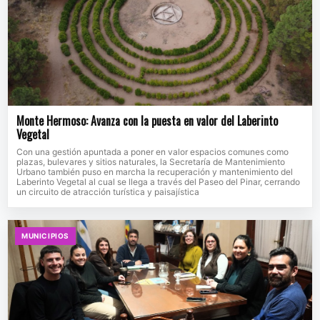
Monte Hermoso: Avanza con la puesta en valor del Laberinto
Vegetal
Con una gestión apuntada a poner en valor espacios comunes como
plazas, bulevares y sitios naturales, la Secretaría de Mantenimiento
Urbano también puso en marcha la recuperación y mantenimiento del
Laberinto Vegetal al cual se llega a través del Paseo del Pinar, cerrando
un circuito de atracción turística y paisajística
MUNICIPIOS