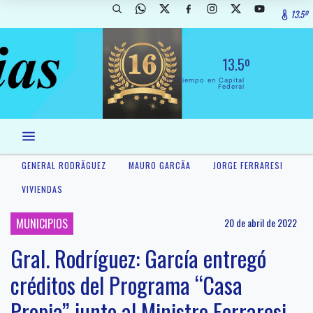
13.5º
13.5º
El Tiempo en Capital
Federal
GENERAL RODRÃ­GUEZ
MAURO GARCÃ­A
JORGE FERRARESI
VIVIENDAS
MUNICIPIOS
20 de abril de 2022
Gral. Rodríguez: García entregó
créditos del Programa “Casa
Propia” junto al Ministro Ferraresi