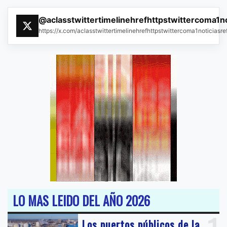
@aclasstwittertimelinehrefhttpstwittercoma1n
https://x.com/aclasstwittertimelinehrefhttpstwittercoma1noticias
LO MAS LEIDO DEL AÑO 2026
Los puertos públicos de la