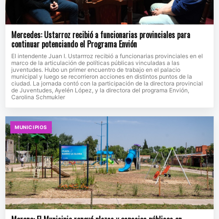
Mercedes: Ustarroz recibió a funcionarias provinciales para
continuar potenciando el Programa Envión
El intendente Juan I. Ustarrroz recibió a funcionarias provinciales en el
marco de la articulación de políticas públicas vinculadas a las
juventudes. Hubo un primer encuentro de trabajo en el palacio
municipal y luego se recorrieron acciones en distintos puntos de la
ciudad. La jornada contó con la participación de la directora provincial
de Juventudes, Ayelén López, y la directora del programa Envión,
Carolina Schmukler
MUNICIPIOS