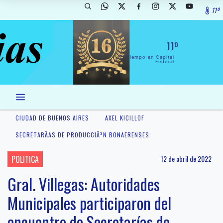
11º
11º
El Tiempo en Capital
Federal
CIUDAD DE BUENOS AIRES
AXEL KICILLOF
SECRETARÃ­AS DE PRODUCCIÃ³N BONAERENSES
POLITICA
12 de abril de 2022
Gral. Villegas: Autoridades
Municipales participaron del
encuentro de Secretarías de