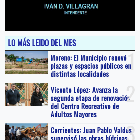
LO MÁS LEIDO DEL MES
1
Moreno: El Municipio renovó
plazas y espacios públicos en
distintas localidades
2
Vicente López: Avanza la
segunda etapa de renovación
del Centro Recreativo de
Adultos Mayores
3
Corrientes: Juan Pablo Valdés
supervisó las obras hídricas