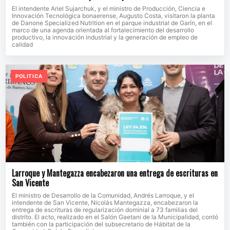
El intendente Ariel Sujarchuk, y el ministro de Producción, Ciencia e
Innovación Tecnológica bonaerense, Augusto Costa, visitaron la planta
de Danone Specialized Nutrition en el parque industrial de Garín, en el
marco de una agenda orientada al fortalecimiento del desarrollo
productivo, la innovación industrial y la generación de empleo de
calidad
POLITICA
Larroque y Mantegazza encabezaron una entrega de escrituras en
San Vicente
El ministro de Desarrollo de la Comunidad, Andrés Larroque, y el
intendente de San Vicente, Nicolás Mantegazza, encabezaron la
entrega de escrituras de regularización dominial a 73 familias del
distrito. El acto, realizado en el Salón Gaetani de la Municipalidad, contó
también con la participación del subsecretario de Hábitat de la