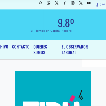
9.8º
arada de InterÃ©s General y Legislativo, por Ordenanza NÂº 6236/19 d
9.8º
El Tiempo en Capital Federal
HIVO
CONTACTO
QUIENES
EL OBSERVADOR
SOMOS
LABORAL