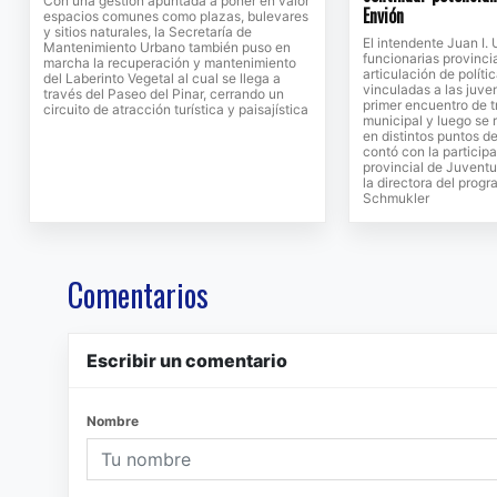
Con una gestión apuntada a poner en valor
Envión
espacios comunes como plazas, bulevares
y sitios naturales, la Secretaría de
El intendente Juan I. 
Mantenimiento Urbano también puso en
funcionarias provinci
marcha la recuperación y mantenimiento
articulación de políti
del Laberinto Vegetal al cual se llega a
vinculadas a las juv
través del Paseo del Pinar, cerrando un
primer encuentro de t
circuito de atracción turística y paisajística
municipal y luego se 
en distintos puntos de
contó con la participa
provincial de Juventu
la directora del prog
Schmukler
Comentarios
Escribir un comentario
Nombre