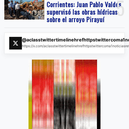
5
Corrientes: Juan Pablo Valdés
supervisó las obras hídricas
sobre el arroyo Pirayuí
@aclasstwittertimelinehrefhttpstwittercoma1n
https://x.com/aclasstwittertimelinehrefhttpstwittercoma1noticias