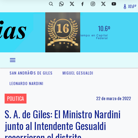
10.6º
10.6º
El Tiempo en Capital
Federal
SAN ANDRÃ©S DE GILES
MIGUEL GESUALDI
LEONARDO NARDINI
POLITICA
22 de marzo de 2022
S. A. de Giles: El Ministro Nardini
junto al Intendente Gesualdi
recorrieron el distrito