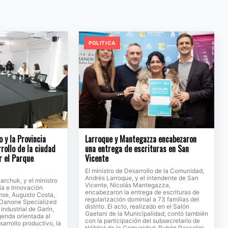
POLITICA
o y la Provincia
Larroque y Mantegazza encabezaron
rollo de la ciudad
una entrega de escrituras en San
r el Parque
Vicente
El ministro de Desarrollo de la Comunidad,
Andrés Larroque, y el intendente de San
jarchuk, y el ministro
Vicente, Nicolás Mantegazza,
ia e Innovación
encabezaron la entrega de escrituras de
se, Augusto Costa,
regularización dominial a 73 familias del
e Danone Specialized
distrito. El acto, realizado en el Salón
 industrial de Garín,
Gaetani de la Municipalidad, contó también
genda orientada al
con la participación del subsecretario de
sarrollo productivo, la
Hábitat de la Comunidad, Rubén Pascolini