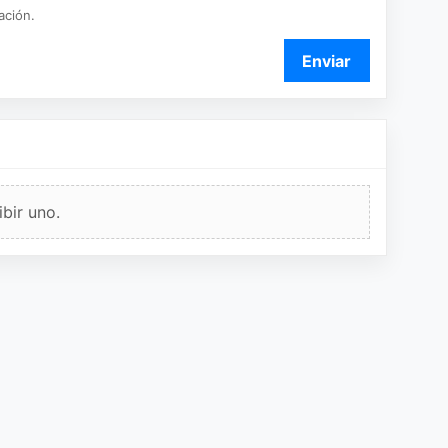
ación.
Enviar
bir uno.