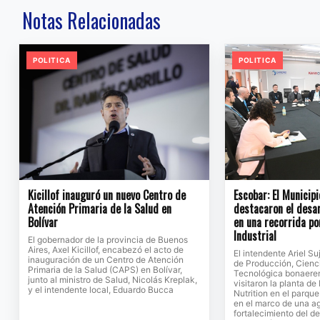
Notas Relacionadas
POLITICA
POLITICA
Kicillof inauguró un nuevo Centro de
Escobar: El Municipi
Atención Primaria de la Salud en
destacaron el desar
Bolívar
en una recorrida po
Industrial
El gobernador de la provincia de Buenos
Aires, Axel Kicillof, encabezó el acto de
El intendente Ariel Su
inauguración de un Centro de Atención
de Producción, Cienc
Primaria de la Salud (CAPS) en Bolívar,
Tecnológica bonaeren
junto al ministro de Salud, Nicolás Kreplak,
visitaron la planta d
y el intendente local, Eduardo Bucca
Nutrition en el parque
en el marco de una a
fortalecimiento del de