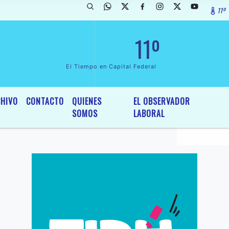
11º
rada de InterÃ©s General y Legislativo, por Ordenanza NÂº 6236/19 de
11º
El Tiempo en Capital Federal
HIVO
CONTACTO
QUIENES
EL OBSERVADOR
SOMOS
LABORAL