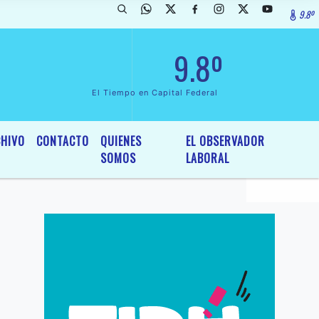
9.8º
ada de InterÃ©s General y Legislativo, por Ordenanza NÂº 6236/19 del
9.8º
El Tiempo en Capital Federal
HIVO
CONTACTO
QUIENES
EL OBSERVADOR
SOMOS
LABORAL