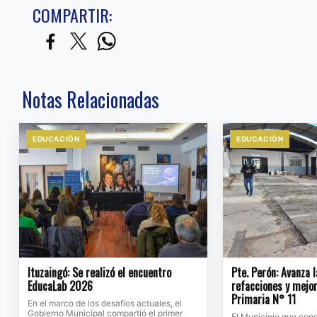
COMPARTIR:
Notas Relacionadas
EDUCACIÒN
EDUCACIÒN
Ituzaingó: Se realizó el encuentro
Pte. Perón: Avanza 
EducaLab 2026
refacciones y mejor
Primaria N° 11
En el marco de los desafíos actuales, el
Gobierno Municipal compartió el primer
El Municipio que con