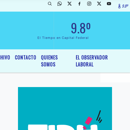
9.8º
rada de InterÃ©s General y Legislativo, por Ordenanza NÂº 6236/19 de
9.8º
El Tiempo en Capital Federal
HIVO
CONTACTO
QUIENES
EL OBSERVADOR
SOMOS
LABORAL