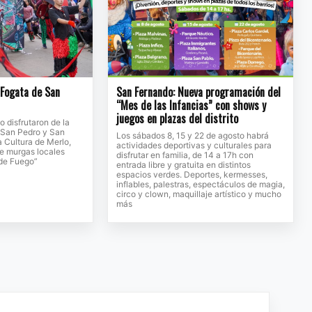
a Fogata de San
San Fernando: Nueva programación del
“Mes de las Infancias” con shows y
juegos en plazas del distrito
to disfrutaron de la
e San Pedro y San
Los sábados 8, 15 y 22 de agosto habrá
a Cultura de Merlo,
actividades deportivas y culturales para
de murgas locales
disfrutar en familia, de 14 a 17h con
 de Fuego”
entrada libre y gratuita en distintos
espacios verdes. Deportes, kermesses,
inflables, palestras, espectáculos de magia,
circo y clown, maquillaje artístico y mucho
más