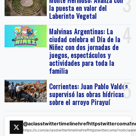
3
la puesta en valor del
Laberinto Vegetal
4
Malvinas Argentinas: La
ciudad celebra el Día de la
Niñez con dos jornadas de
juegos, espectáculos y
actividades para toda la
familia
5
Corrientes: Juan Pablo Valdés
supervisó las obras hídricas
sobre el arroyo Pirayuí
@aclasstwittertimelinehrefhttpstwittercoma1n
https://x.com/aclasstwittertimelinehrefhttpstwittercoma1noticias