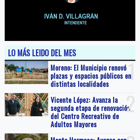
LO MÁS LEIDO DEL MES
1
Moreno: El Municipio renovó
plazas y espacios públicos en
distintas localidades
2
Vicente López: Avanza la
segunda etapa de renovación
del Centro Recreativo de
Adultos Mayores
Monte Hermoso: Avanza con