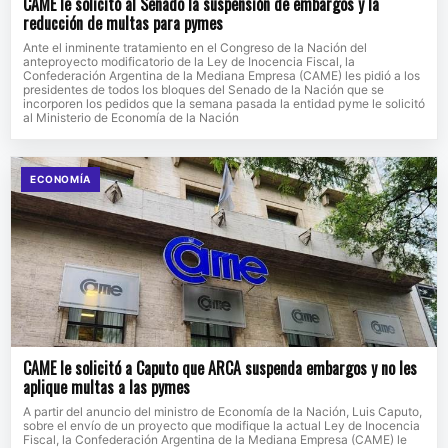
CAME le solicitó al Senado la suspensión de embargos y la
reducción de multas para pymes
Ante el inminente tratamiento en el Congreso de la Nación del
anteproyecto modificatorio de la Ley de Inocencia Fiscal, la
Confederación Argentina de la Mediana Empresa (CAME) les pidió a los
presidentes de todos los bloques del Senado de la Nación que se
incorporen los pedidos que la semana pasada la entidad pyme le solicitó
al Ministerio de Economía de la Nación
ECONOMÍA
CAME le solicitó a Caputo que ARCA suspenda embargos y no les
aplique multas a las pymes
A partir del anuncio del ministro de Economía de la Nación, Luis Caputo,
sobre el envío de un proyecto que modifique la actual Ley de Inocencia
Fiscal, la Confederación Argentina de la Mediana Empresa (CAME) le