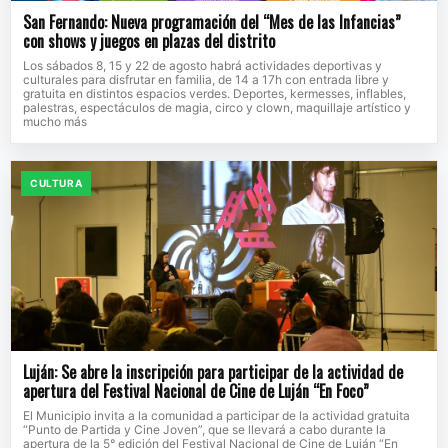
San Fernando: Nueva programación del “Mes de las Infancias”
con shows y juegos en plazas del distrito
Los sábados 8, 15 y 22 de agosto habrá actividades deportivas y
culturales para disfrutar en familia, de 14 a 17h con entrada libre y
gratuita en distintos espacios verdes. Deportes, kermesses, inflables,
palestras, espectáculos de magia, circo y clown, maquillaje artístico y
mucho más
CULTURA
Luján: Se abre la inscripción para participar de la actividad de
apertura del Festival Nacional de Cine de Luján “En Foco”
El Municipio invita a la comunidad a participar de la actividad gratuita
“Punto de Partida y Cine Joven”, que se llevará a cabo durante la
apertura de la 5° edición del Festival Nacional de Cine de Luján “En