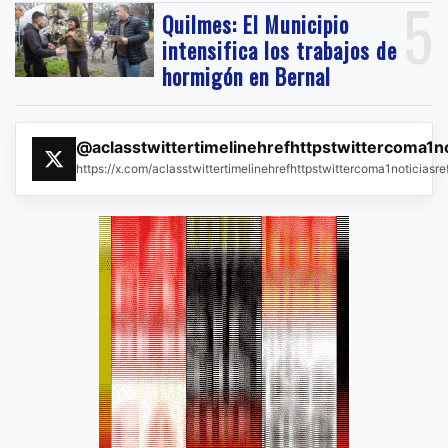
5
Quilmes: El Municipio
intensifica los trabajos de
hormigón en Bernal
@aclasstwittertimelinehrefhttpstwittercoma1n
https://x.com/aclasstwittertimelinehrefhttpstwittercoma1noticias