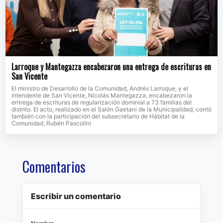
Larroque y Mantegazza encabezaron una entrega de escrituras en
San Vicente
El ministro de Desarrollo de la Comunidad, Andrés Larroque, y el
intendente de San Vicente, Nicolás Mantegazza, encabezaron la
entrega de escrituras de regularización dominial a 73 familias del
distrito. El acto, realizado en el Salón Gaetani de la Municipalidad, contó
también con la participación del subsecretario de Hábitat de la
Comunidad, Rubén Pascolini
Comentarios
Escribir un comentario