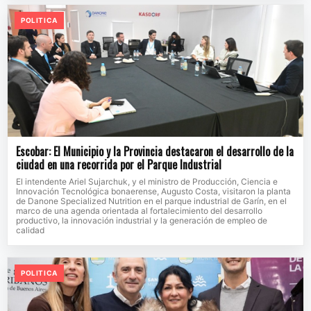
POLITICA
Escobar: El Municipio y la Provincia destacaron el desarrollo de la
ciudad en una recorrida por el Parque Industrial
El intendente Ariel Sujarchuk, y el ministro de Producción, Ciencia e
Innovación Tecnológica bonaerense, Augusto Costa, visitaron la planta
de Danone Specialized Nutrition en el parque industrial de Garín, en el
marco de una agenda orientada al fortalecimiento del desarrollo
productivo, la innovación industrial y la generación de empleo de
calidad
POLITICA