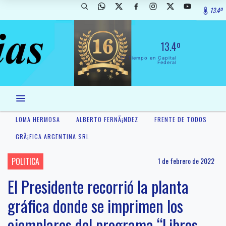
13.4º
13.4º
El Tiempo en Capital
Federal
LOMA HERMOSA
ALBERTO FERNÃ¡NDEZ
FRENTE DE TODOS
GRÃ¡FICA ARGENTINA SRL
POLITICA
1 de febrero de 2022
El Presidente recorrió la planta
gráfica donde se imprimen los
ejemplares del programa “Libros