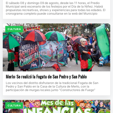
El sábado 08 y domingo 09 de agosto, desde las 11 horas, el Predio
Municipal será escenario de los festejos por el Día de la Niñez. Habrá
propuestas recreativas, shows y experiencias para todas las edades. El
cronograma completo puede consultarse en la web del Municipio
CULTURA
Merlo: Se realizó la Fogata de San Pedro y San Pablo
Los vecinos del distrito disfrutaron de la tradicional Fogata de San
Pedro y San Pablo en la Casa de la Cultura de Merlo, con la
participación de murgas locales junto “Constructores de Fuego”
CULTURA