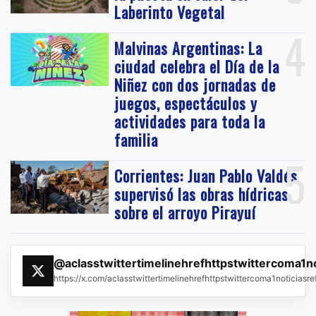
Laberinto Vegetal
4
Malvinas Argentinas: La
ciudad celebra el Día de la
Niñez con dos jornadas de
juegos, espectáculos y
actividades para toda la
familia
5
Corrientes: Juan Pablo Valdés
supervisó las obras hídricas
sobre el arroyo Pirayuí
@aclasstwittertimelinehrefhttpstwittercoma1n
https://x.com/aclasstwittertimelinehrefhttpstwittercoma1noticias