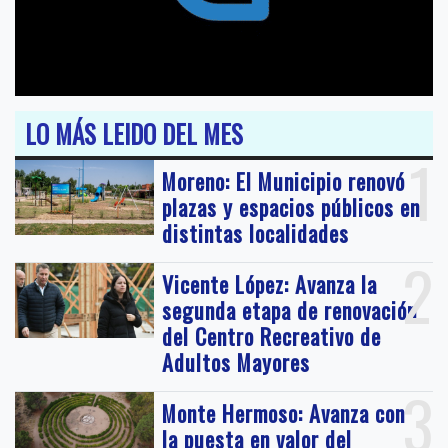
LO MÁS LEIDO DEL MES
1
Moreno: El Municipio renovó
plazas y espacios públicos en
distintas localidades
2
Vicente López: Avanza la
segunda etapa de renovación
del Centro Recreativo de
Adultos Mayores
3
Monte Hermoso: Avanza con
la puesta en valor del