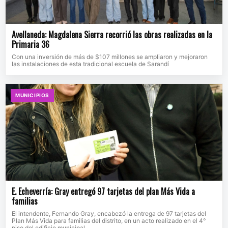
Avellaneda: Magdalena Sierra recorrió las obras realizadas en la
Primaria 36
Con una inversión de más de $107 millones se ampliaron y mejoraron
las instalaciones de esta tradicional escuela de Sarandí
MUNICIPIOS
E. Echeverría: Gray entregó 97 tarjetas del plan Más Vida a
familias
El intendente, Fernando Gray, encabezó la entrega de 97 tarjetas del
Plan Más Vida para familias del distrito, en un acto realizado en el 4°
piso del edificio municipal