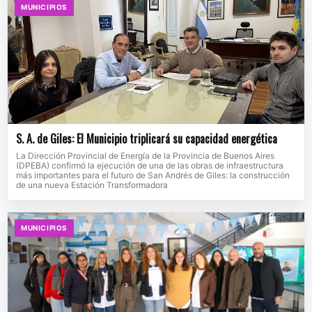
MUNICIPIOS
S. A. de Giles: El Municipio triplicará su capacidad energética
La Dirección Provincial de Energía de la Provincia de Buenos Aires
(DPEBA) confirmó la ejecución de una de las obras de infraestructura
más importantes para el futuro de San Andrés de Giles: la construcción
de una nueva Estación Transformadora
MUNICIPIOS