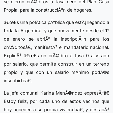
se dieron crÃ©ditos a tasa cero del Plan Casa
Propia, para la construcciÃ³n de hogares.
â€œEs una polÃ­tica pÃºblica que estÃ¡ llegando a
toda la Argentina, y que nuevamente desde el 1°
de enero se abriÃ³ la inscripciÃ³n para los
crÃ©ditosâ€, manifestÃ³ el mandatario nacional.
ExplicÃ³ â€œEs un crÃ©dito a tasa 0 ajustado
por salario, que permite construir en un terreno
propio y que con un salario mÃ­nimo podÃ©s
inscribirteâ€.
La jefa comunal Karina MenÃ©ndez expresÃ³â€
Estoy feliz, por cada uno de estos vecinos que
hoy acceden a su propia viviendaâ€, y destacÃ³