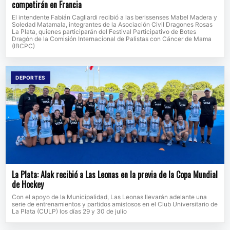
competirán en Francia
El intendente Fabián Cagliardi recibió a las berissenses Mabel Madera y
Soledad Matamala, integrantes de la Asociación Civil Dragones Rosas
La Plata, quienes participarán del Festival Participativo de Botes
Dragón de la Comisión Internacional de Palistas con Cáncer de Mama
(IBCPC)
DEPORTES
La Plata: Alak recibió a Las Leonas en la previa de la Copa Mundial
de Hockey
Con el apoyo de la Municipalidad, Las Leonas llevarán adelante una
serie de entrenamientos y partidos amistosos en el Club Universitario de
La Plata (CULP) los días 29 y 30 de julio