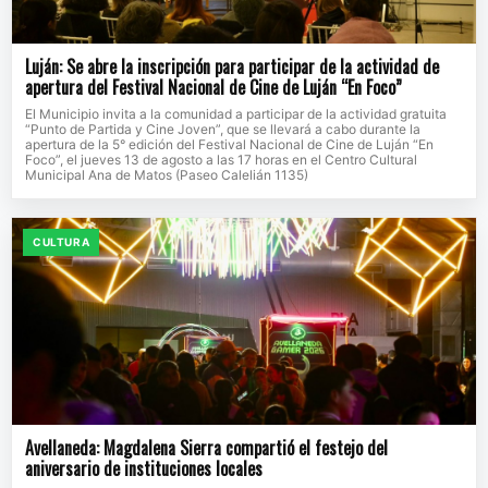
Luján: Se abre la inscripción para participar de la actividad de
apertura del Festival Nacional de Cine de Luján “En Foco”
El Municipio invita a la comunidad a participar de la actividad gratuita
“Punto de Partida y Cine Joven”, que se llevará a cabo durante la
apertura de la 5° edición del Festival Nacional de Cine de Luján “En
Foco”, el jueves 13 de agosto a las 17 horas en el Centro Cultural
Municipal Ana de Matos (Paseo Calelián 1135)
CULTURA
Avellaneda: Magdalena Sierra compartió el festejo del
aniversario de instituciones locales