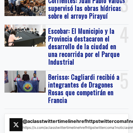
3
Corrientes: Juan Pablo Valdés
supervisó las obras hídricas
sobre el arroyo Pirayuí
4
Escobar: El Municipio y la
Provincia destacaron el
desarrollo de la ciudad en
una recorrida por el Parque
Industrial
5
Berisso: Cagliardi recibió a
integrantes de Dragones
Rosas que competirán en
Francia
@aclasstwittertimelinehrefhttpstwittercoma1n
https://x.com/aclasstwittertimelinehrefhttpstwittercoma1noticias