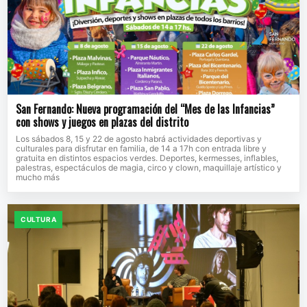
San Fernando: Nueva programación del “Mes de las Infancias”
con shows y juegos en plazas del distrito
Los sábados 8, 15 y 22 de agosto habrá actividades deportivas y
culturales para disfrutar en familia, de 14 a 17h con entrada libre y
gratuita en distintos espacios verdes. Deportes, kermesses, inflables,
palestras, espectáculos de magia, circo y clown, maquillaje artístico y
mucho más
CULTURA