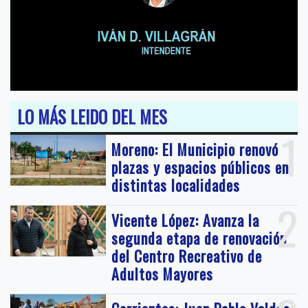
LO MÁS LEIDO DEL MES
1
Moreno: El Municipio renovó
plazas y espacios públicos en
distintas localidades
2
Vicente López: Avanza la
segunda etapa de renovación
del Centro Recreativo de
Adultos Mayores