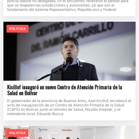
policía laboral no delegadas. En el encuentro, reiteraron el pedido para
que se respeten las jurisdicciones y autonomías, ya que son el
fundamento del sistema Representativo, Republicano y Federal
POLITICA
Kicillof inauguró un nuevo Centro de Atención Primaria de la
Salud en Bolívar
El gobernador de la provincia de Buenos Aires, Axel Kicillof, encabezó el
acto de inauguración de un Centro de Atención Primaria de la Salud
(CAPS) en Bolívar, junto al ministro de Salud, Nicolás Kreplak, y el
intendente local, Eduardo Bucca
POLITICA