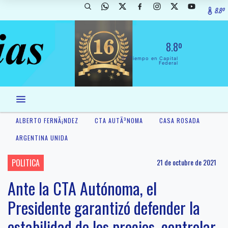
8.8º
8.8º
El Tiempo en Capital
Federal
ALBERTO FERNÃ¡NDEZ
CTA AUTÃ³NOMA
CASA ROSADA
ARGENTINA UNIDA
POLITICA
21 de octubre de 2021
Ante la CTA Autónoma, el
Presidente garantizó defender la
estabilidad de los precios, controlar