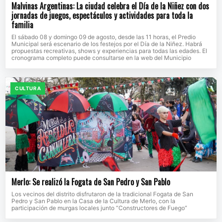
Malvinas Argentinas: La ciudad celebra el Día de la Niñez con dos
jornadas de juegos, espectáculos y actividades para toda la
familia
El sábado 08 y domingo 09 de agosto, desde las 11 horas, el Predio
Municipal será escenario de los festejos por el Día de la Niñez. Habrá
propuestas recreativas, shows y experiencias para todas las edades. El
cronograma completo puede consultarse en la web del Municipio
CULTURA
Merlo: Se realizó la Fogata de San Pedro y San Pablo
Los vecinos del distrito disfrutaron de la tradicional Fogata de San
Pedro y San Pablo en la Casa de la Cultura de Merlo, con la
participación de murgas locales junto “Constructores de Fuego”