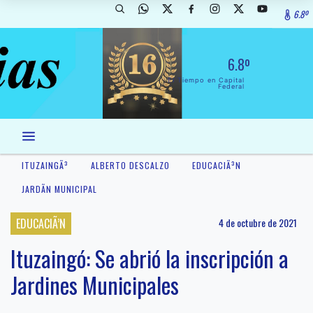
6.8º
6.8º
El Tiempo en Capital
Federal
ITUZAINGÃ³
ALBERTO DESCALZO
EDUCACIÃ³N
JARDÃ­N MUNICIPAL
EDUCACIÃ’N
4 de octubre de 2021
Ituzaingó: Se abrió la inscripción a
Jardines Municipales