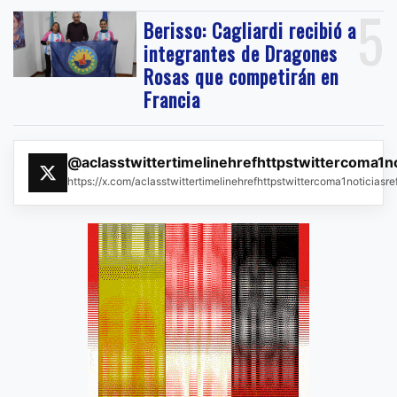
5
Berisso: Cagliardi recibió a
integrantes de Dragones
Rosas que competirán en
Francia
@aclasstwittertimelinehrefhttpstwittercoma1n
https://x.com/aclasstwittertimelinehrefhttpstwittercoma1noticias